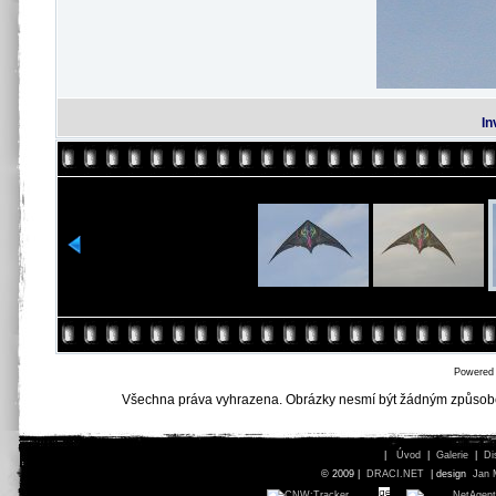
In
Powered
Všechna práva vyhrazena. Obrázky nesmí být žádným způsob
|
Úvod
|
Galerie
|
Di
© 2009 |
DRACI.NET
| design
Jan 