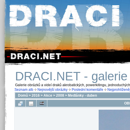
DRACI.NET - galerie
Galerie obrázků a videí draků akrobatických, powerkitingu, jednoduchýc
Seznam alb
Nejnovější obrázky
Poslední komentáře
Nejprohlíženěj
Domů
>
2016
>
Akce
>
2008
>
Medlánky - duben
OB