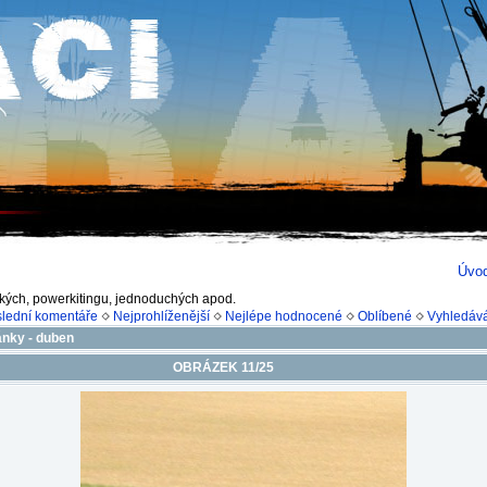
Úvo
ckých, powerkitingu, jednoduchých apod.
lední komentáře
Nejprohlíženější
Nejlépe hodnocené
Oblíbené
Vyhledáv
nky - duben
OBRÁZEK 11/25