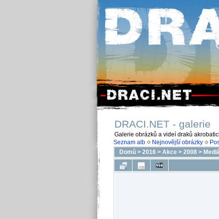
DRACI.NET - galerie
Galerie obrázků a videí draků akrobati
Seznam alb
Nejnovější obrázky
Pos
Domů
>
2016
>
Akce
>
2008
>
Medlá