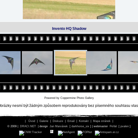
Invento HQ Shadow
Powered by
Coppermine Photo Gallery
brázky nesmí být žádným způsobem reprodukovány bez písemného souhlasu vlast
|
Úvod
|
Galerie
|
Diskuze
|
Email
|
Kontakt
|
Mapa stránek
|
© 2009 |
DRACI.NET
| design
Jan Marvánek
[
darkhorse_six
] | webmaster
PeVal
[
pvalen
]