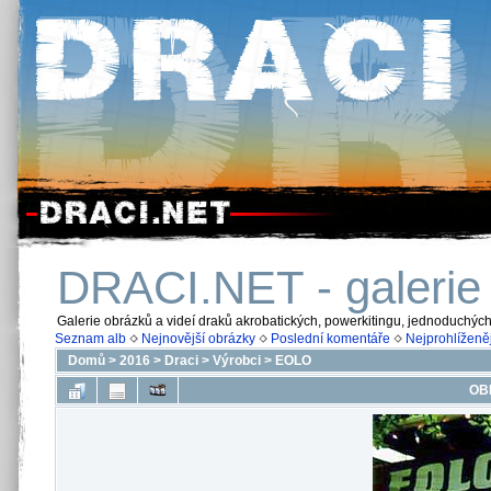
DRACI.NET - galerie
Galerie obrázků a videí draků akrobatických, powerkitingu, jednoduchýc
Seznam alb
Nejnovější obrázky
Poslední komentáře
Nejprohlíženěj
Domů
>
2016
>
Draci
>
Výrobci
>
EOLO
OB