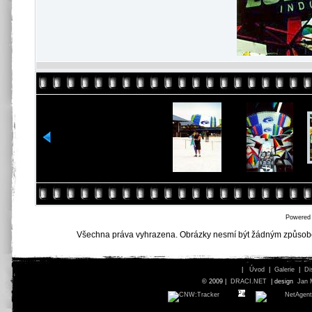
Powered
Všechna práva vyhrazena. Obrázky nesmí být žádným způsob
|
Úvod
|
Galerie
|
Di
© 2009 |
DRACI.NET
| design
Jan 