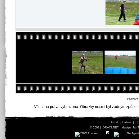
Powered
Všechna práva vyhrazena. Obrázky nesmí být žádným způsob
|
Úvod
|
Galerie
|
Di
© 2009 |
DRACI.NET
| design
Jan 