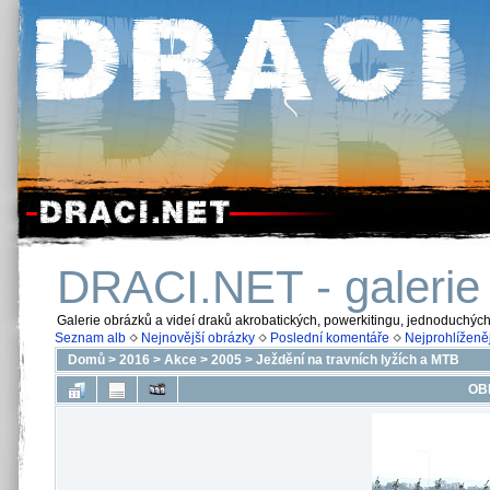
DRACI.NET - galerie
Galerie obrázků a videí draků akrobatických, powerkitingu, jednoduchýc
Seznam alb
Nejnovější obrázky
Poslední komentáře
Nejprohlíženěj
Domů
>
2016
>
Akce
>
2005
>
Ježdění na travních lyžích a MTB
OB