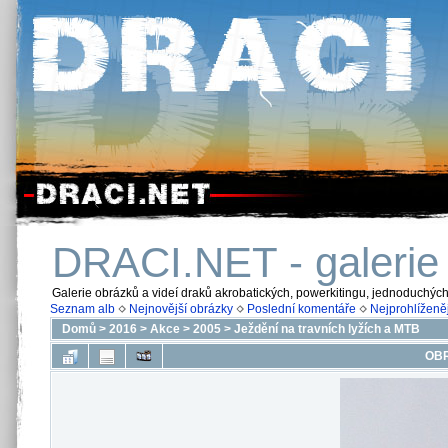
DRACI.NET - galerie
Galerie obrázků a videí draků akrobatických, powerkitingu, jednoduchýc
Seznam alb
Nejnovější obrázky
Poslední komentáře
Nejprohlíženěj
Domů
>
2016
>
Akce
>
2005
>
Ježdění na travních lyžích a MTB
OBR