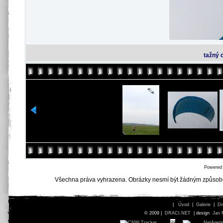
tažný 
Powered
Všechna práva vyhrazena. Obrázky nesmí být žádným způsob
|
Úvod
|
Galerie
|
Di
© 2009 |
DRACI.NET
| design
Jan 