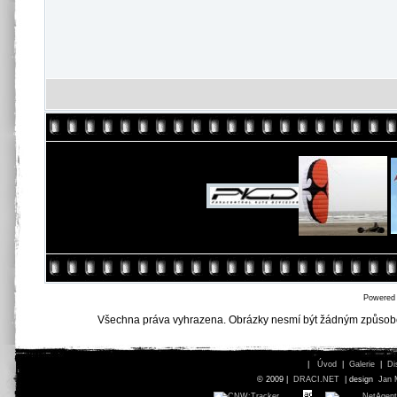
Powered
Všechna práva vyhrazena. Obrázky nesmí být žádným způsob
|
Úvod
|
Galerie
|
Di
© 2009 |
DRACI.NET
| design
Jan 