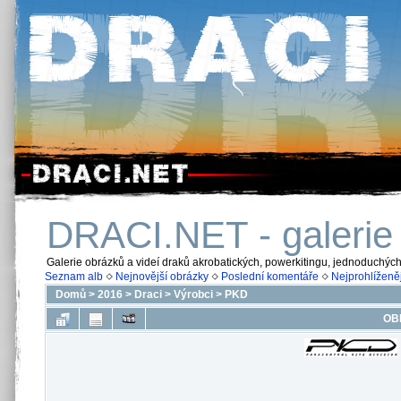
DRACI.NET - galerie
Galerie obrázků a videí draků akrobatických, powerkitingu, jednoduchýc
Seznam alb
Nejnovější obrázky
Poslední komentáře
Nejprohlíženěj
Domů
>
2016
>
Draci
>
Výrobci
>
PKD
OB