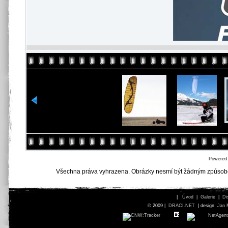
Powered
Všechna práva vyhrazena. Obrázky nesmí být žádným způsob
|
Úvod
|
Galerie
|
Di
© 2009 |
DRACI.NET
| design
Jan 