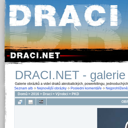
DRACI.NET - galerie
Galerie obrázků a videí draků akrobatických, powerkitingu, jednoduchýc
Seznam alb
Nejnovější obrázky
Poslední komentáře
Nejprohlíženěj
Domů
>
2016
>
Draci
>
Výrobci
>
PKD
OBR