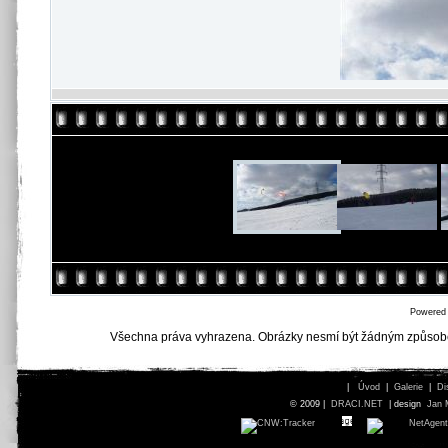
Powered
Všechna práva vyhrazena. Obrázky nesmí být žádným způsob
|
Úvod
|
Galerie
|
Di
© 2009 |
DRACI.NET
| design
Jan 