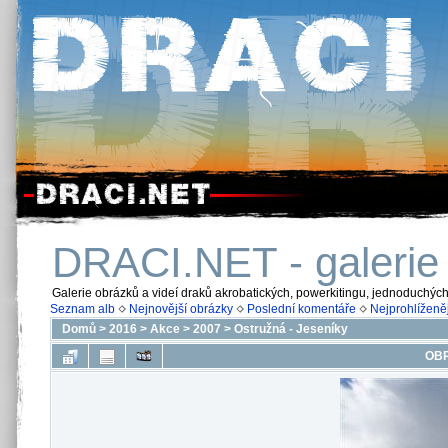
DRACI.NET - galerie
Galerie obrázků a videí draků akrobatických, powerkitingu, jednoduchýc
Seznam alb
Nejnovější obrázky
Poslední komentáře
Nejprohlíženěj
Domů
>
2016
>
Akce
>
2007
>
Ostružná - Jeseníky
OBR