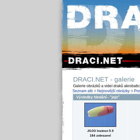
DRACI.NET - galerie
Galerie obrázků a videí draků akrobati
Seznam alb
Nejnovější obrázky
Pos
Výsledky hledání - "jojo"
JOJO Instinct 5.5
184 zobrazení