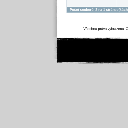
Počet souborů: 2 na 1 stránce(kách
Všechna práva vyhrazena. O