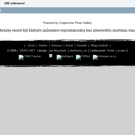
186 zobrazení
)
Powered by
Coppermine Photo Gallery
brázky nesmí být žádným způsobem reprodukovány bez písemného souhlasu vlast
|
Úvod
|
Galerie
|
Diskuze
|
Email
|
Kontakt
|
Mapa stránek
|
© 2009 |
DRACI.NET
| design
Jan Marvánek
[
darkhorse_six
] | webmaster
PeVal
[
pvalen
]