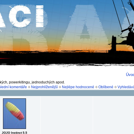
Úvo
ckých, powerkitingu, jednoduchých apod.
lední komentáře
Nejprohlíženější
Nejlépe hodnocené
Oblíbené
Vyhledáv
JOJO Instinct 5.5