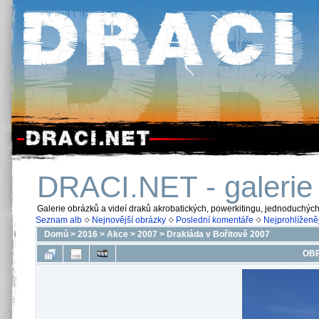
DRACI.NET - galerie
Galerie obrázků a videí draků akrobatických, powerkitingu, jednoduchýc
Seznam alb
Nejnovější obrázky
Poslední komentáře
Nejprohlíženěj
Domů
>
2016
>
Akce
>
2007
>
Drakiáda v Bořitově 2007
OBR