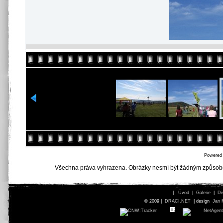
Powered
Všechna práva vyhrazena. Obrázky nesmí být žádným způsob
|
Úvod
|
Galerie
|
Di
© 2009 |
DRACI.NET
| design
Jan 